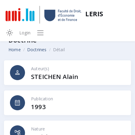
LERIS
Login
Doctrine
Home
Doctrines
Détail
Auteur(s)
person
STEICHEN Alain
Publication
calendar_month
1993
Nature
account_tree