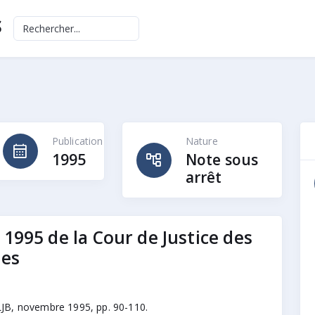
S
Publication
Nature
calendar_month
account_tree
1995
Note sous
arrêt
1995 de la Cour de Justice des
es
LJB, novembre 1995, pp. 90-110.