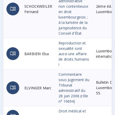
administrative
SCHOCKWEILER
non contentieuse
2ème éd., 
menu_book
Fernand
en droit
Luxembourg
luxembourgeois ;
à la lumière de la
jurisprudence du
Conseil d'État
Reproduction et
sexualité sont
Luxembour
menu_book
BARBIERI Elsa
aussi une affaire
internation
de droits humains
!
Commentaire
sous Jugement du
Bulletin Dr
Tribunal
menu_book
Luxembourg
ELVINGER Marc
administratif du
55.
28 juin 2006 (rôle
n° 19694)
Droit médical et