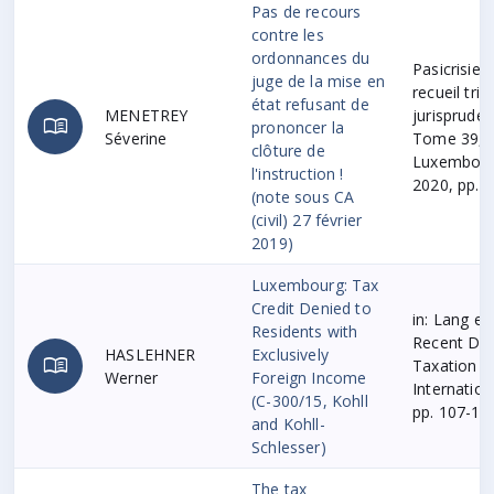
Pas de recours
contre les
ordonnances du
Pasicrisie 
juge de la mise en
recueil trim
état refusant de
MENETREY
jurisprude
menu_book
prononcer la
Séverine
Tome 39, (
clôture de
Luxembourg
l'instruction !
2020, pp.3
(note sous CA
(civil) 27 février
2019)
Luxembourg: Tax
Credit Denied to
in: Lang et 
Residents with
Recent Dev
HASLEHNER
Exclusively
menu_book
Taxation 2
Werner
Foreign Income
Internation
(C-300/15, Kohll
pp. 107-12
and Kohll-
Schlesser)
The tax