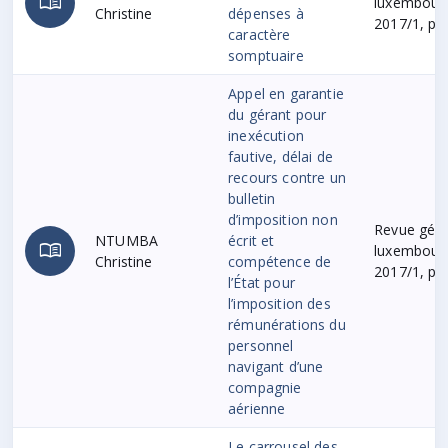
menu_book
luxembourge
Christine
dépenses à
2017/1, p. 
caractère
somptuaire
Appel en garantie
du gérant pour
inexécution
fautive, délai de
recours contre un
bulletin
d’imposition non
Revue génér
NTUMBA
écrit et
menu_book
luxembourge
Christine
compétence de
2017/1, p. 
l’État pour
l’imposition des
rémunérations du
personnel
navigant d’une
compagnie
aérienne
Le carrousel des