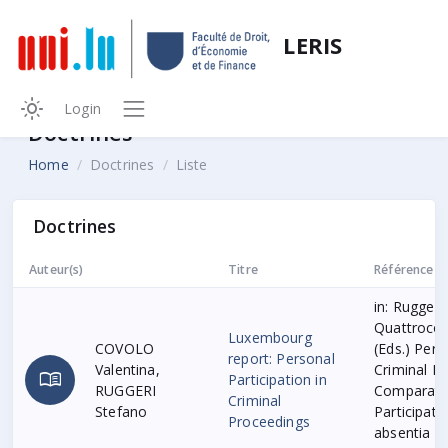
LERIS
Login
Doctrines
Home
Doctrines
Liste
Doctrines
Auteur(s)
Titre
Référence
in: Ruggeri
Quattrocol
Luxembourg
COVOLO
(Eds.) Pers
report: Personal
Valentina,
Criminal P
menu_book
Participation in
RUGGERI
Comparativ
Criminal
Stefano
Participato
Proceedings
absentia Tr