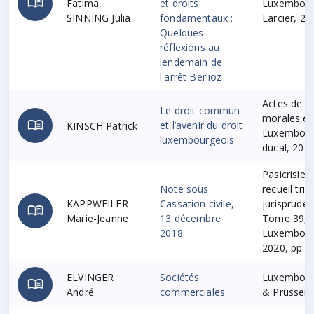
menu_book
Fatima,
et droits
Luxembourg
SINNING Julia
fondamentaux :
Larcier, 2
Quelques
réflexions au
lendemain de
l'arrêt Berlioz
Actes de la
Le droit commun
morales et 
menu_book
et l’avenir du droit
KINSCH Patrick
Luxembourg
luxembourgeois
ducal, 2018
Pasicrisie 
Note sous
recueil trim
KAPPWEILER
Cassation civile,
jurisprude
menu_book
Marie-Jeanne
13 décembre
Tome 39, (
2018
Luxembourg
2020, pp 2
ELVINGER
Sociétés
Luxembour
menu_book
André
commerciales
& Prussen,