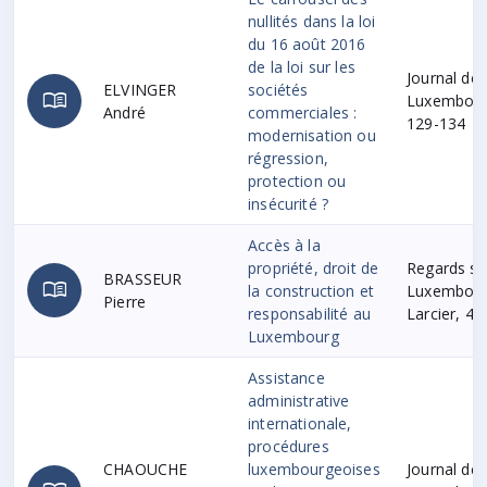
nullités dans la loi
du 16 août 2016
de la loi sur les
Journal des
ELVINGER
sociétés
menu_book
Luxembourg
André
commerciales :
129-134
modernisation ou
régression,
protection ou
insécurité ?
Accès à la
propriété, droit de
Regards sur
BRASSEUR
menu_book
la construction et
Luxembourg
Pierre
responsabilité au
Larcier, 4
Luxembourg
Assistance
administrative
internationale,
procédures
CHAOUCHE
luxembourgeoises
Journal de