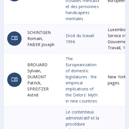
troubles mentaux
européenne
et des personnes
handicapées
mentales
Luxembourg
SCHINTGEN
Droit du travail
Service in
menu_book
Romain,
1996
Gouverneme
FABER Joseph
Travail, 19
The
BROUARD
Europeanization
Sylvain,
of domestic
DUMONT
legislatures : the
New York, 
menu_book
Patrick,
empirical
pages.
SPREITZER
implications of
Astrid
the Delors' Myth
in nine countries
Le contentieux
administratif et la
procédure