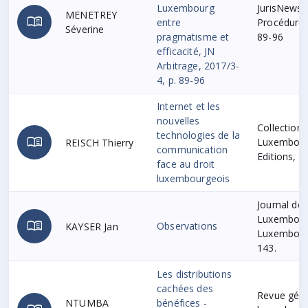
Luxembourg
JurisNews A
MENETREY
menu_book
entre
Procédure C
Séverine
pragmatisme et
89-96
efficacité, JN
Arbitrage, 2017/3-
4, p. 89-96
Internet et les
nouvelles
Collection 
technologies de la
menu_book
Luxembour
REISCH Thierry
communication
Editions, 2
face au droit
luxembourgeois
Journal des
Luxembourg
menu_book
Observations
KAYSER Jan
Luxembourg
143.
Les distributions
cachées des
Revue génér
NTUMBA
bénéfices -