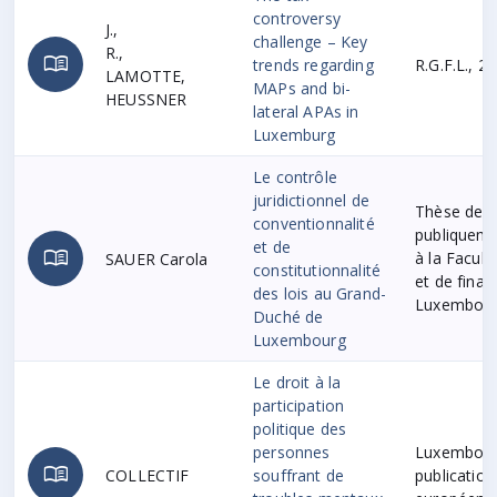
controversy
J.,
challenge – Key
R.,
menu_book
trends regarding
R.G.F.L., 2
LAMOTTE,
MAPs and bi-
HEUSSNER
lateral APAs in
Luxemburg
Le contrôle
juridictionnel de
Thèse de d
conventionnalité
publiqueme
et de
menu_book
à la Facult
SAUER Carola
constitutionnalité
et de finan
des lois au Grand-
Luxembou
Duché de
Luxembourg
Le droit à la
participation
politique des
personnes
Luxembourg
menu_book
COLLECTIF
souffrant de
publication