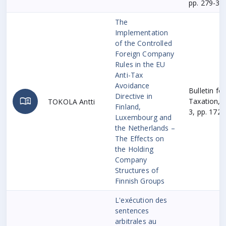
pp. 279-30
The
Implementation
of the Controlled
Foreign Company
Rules in the EU
Anti-Tax
Avoidance
Bulletin fo
Directive in
menu_book
Taxation, 
TOKOLA Antti
Finland,
3, pp. 172
Luxembourg and
the Netherlands –
The Effects on
the Holding
Company
Structures of
Finnish Groups
L'exécution des
sentences
arbitrales au